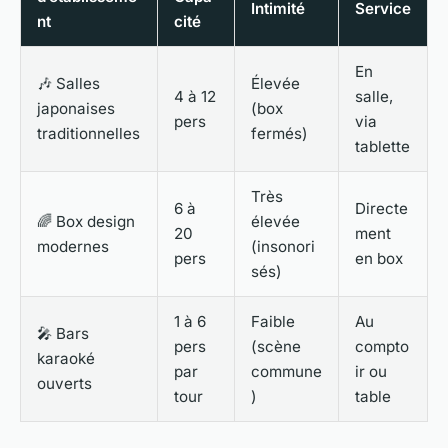
Intimité
Service
nt
cité
En
🎶 Salles
Élevée
4 à 12
salle,
japonaises
(box
pers
via
traditionnelles
fermés)
tablette
Très
6 à
Directe
🌈 Box design
élevée
20
ment
modernes
(insonori
pers
en box
sés)
1 à 6
Faible
Au
🎤 Bars
pers
(scène
compto
karaoké
par
commune
ir ou
ouverts
tour
)
table