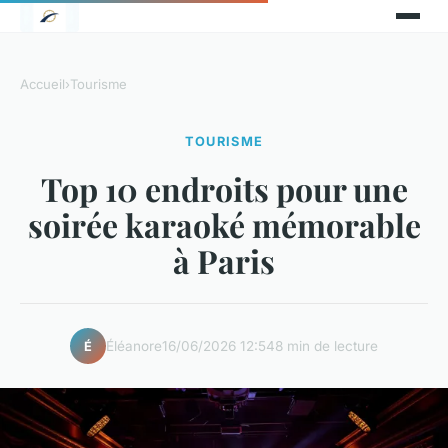
Accueil
›
Tourisme
TOURISME
Top 10 endroits pour une
soirée karaoké mémorable
à Paris
Éléanore
16/06/2026 12:54
8 min de lecture
É