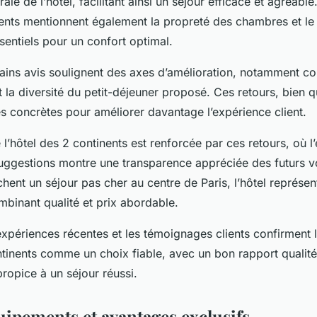
rale de l’hôtel, facilitant ainsi un séjour efficace et agréable
ents mentionnent également la propreté des chambres et le
entiels pour un confort optimal.
ins avis soulignent des axes d’amélioration, notamment con
la diversité du petit-déjeuner proposé. Ces retours, bien q
es concrètes pour améliorer davantage l’expérience client.
 l’hôtel des 2 continents est renforcée par ces retours, où l’
 suggestions montre une transparence appréciée des futurs 
hent un séjour pas cher au centre de Paris, l’hôtel représe
mbinant qualité et prix abordable.
expériences récentes et les témoignages clients confirment 
ntinents comme un choix fiable, avec un bon rapport qualité
ropice à un séjour réussi.
uipements et avantages exclusifs