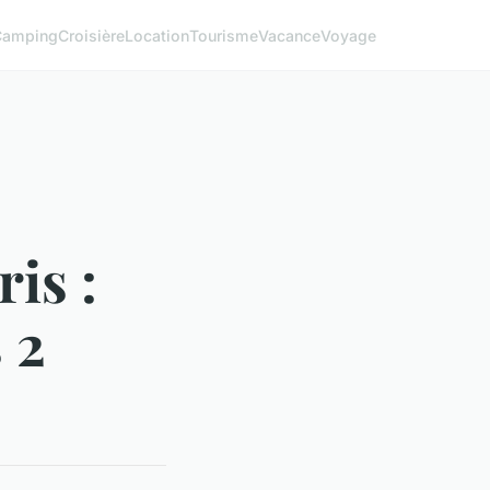
Camping
Croisière
Location
Tourisme
Vacance
Voyage
is :
 2