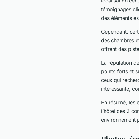
localisation cent
témoignages cli
des éléments ess
Cependant, certa
des chambres et 
offrent des pist
La réputation de
points forts et
ceux qui recherc
intéressante, co
En résumé, les 
l’hôtel des 2 co
environnement p
Photos, éq