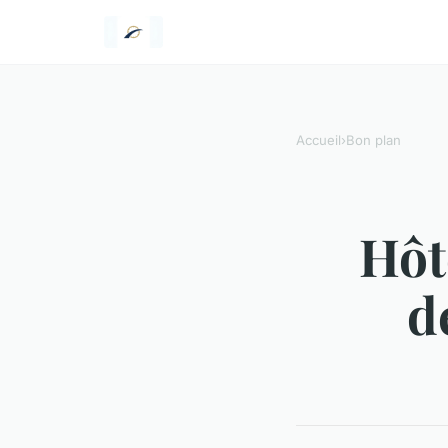
Accueil
›
Bon plan
Hôt
d