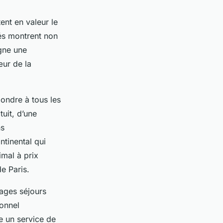
ent en valeur le
és montrent non
gne une
œur de la
ondre à tous les
uit, d’une
ns
ntinental qui
imal à prix
e Paris.
tages séjours
sonnel
e un service de