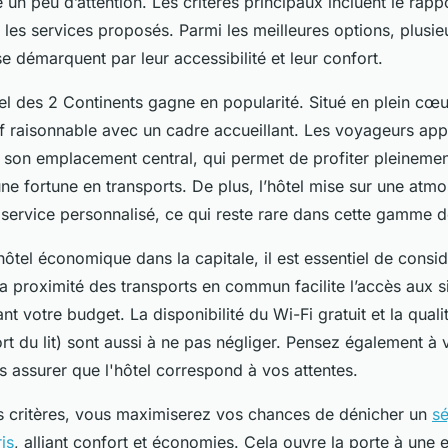
un peu d’attention. Les critères principaux incluent le rappo
et les services proposés. Parmi les meilleures options, plusie
e démarquent par leur accessibilité et leur confort.
el des 2 Continents gagne en popularité. Situé en plein cœur
if raisonnable avec un cadre accueillant. Les voyageurs app
 son emplacement central, qui permet de profiter pleinement
ne fortune en transports. De plus, l’hôtel mise sur une atm
 service personnalisé, ce qui reste rare dans cette gamme d
hôtel économique dans la capitale, il est essentiel de consid
a proximité des transports en commun facilite l’accès aux si
t votre budget. La disponibilité du Wi-Fi gratuit et la qua
rt du lit) sont aussi à ne pas négliger. Pensez également à vé
s assurer que l'hôtel correspond à vos attentes.
s critères, vous maximiserez vos chances de dénicher un
sé
is
, alliant confort et économies. Cela ouvre la porte à une