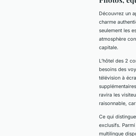
Découvrez un ape
charme authenti
seulement les e
atmosphère conv
capitale.
L’hôtel des 2 c
besoins des voy
télévision à écr
supplémentaires 
ravira les visit
raisonnable, car
Ce qui distingue
exclusifs. Parmi
multilingue dis