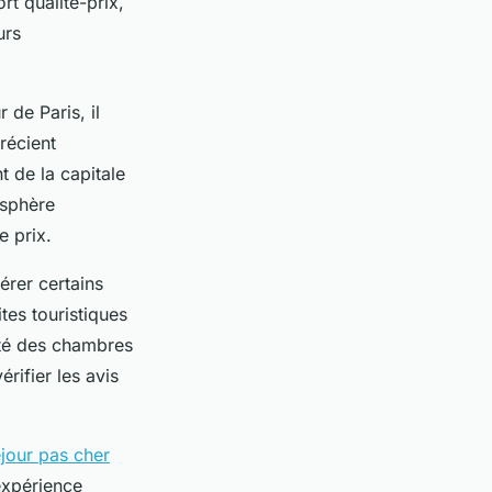
rt qualité-prix,
urs
 de Paris, il
récient
 de la capitale
osphère
e prix.
érer certains
tes touristiques
lité des chambres
rifier les avis
jour pas cher
 expérience