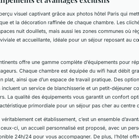
rçu visuel captivant grâce aux photos hôtel Paris qui mett
que et la décoration raffinée de chaque chambre. Les clich
spaces nuit douillets, mais aussi les zones communes où rè
iviale et accueillante, idéale pour un séjour reposant au c
ontinents offre une gamme complète d’équipements pour rép
ageurs. Chaque chambre est équipée du wifi haut débit grat
an plat, ainsi que d’un espace de travail pratique. Des optio
incluent un service de blanchisserie et un petit-déjeuner co
eurs. La qualité des équipements vous garantit un confort opt
actéristique primordiale pour un séjour pas cher au centre d
 véritablement cet établissement, c’est un ensemble d’avan
 ceux-ci, un accueil personnalisé est proposé, avec un per
ponible 24h/24 pour vous accompagner. De plus, l’hôtel offr