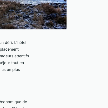
n défi. L'hôtel
mplacement
yageurs attentifs
séjour tout en
lus en plus
t économique de