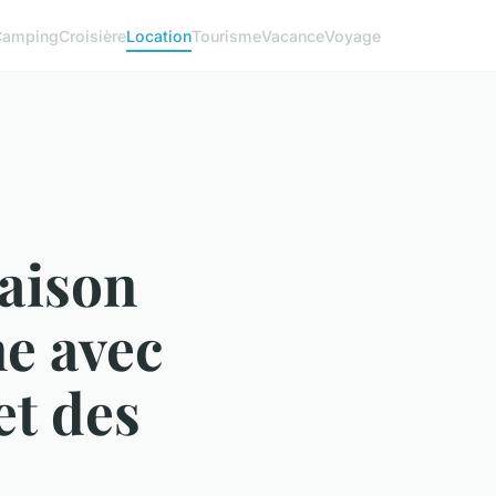
Camping
Croisière
Location
Tourisme
Vacance
Voyage
aison
e avec
et des