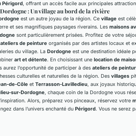
 Périgord
, offrant un accès facile aux principales attraction
ordogne : Un village au bord de la rivière
Dordogne
est un autre joyau de la région. Ce
village
est célè
erre et ses magnifiques paysages riverains. Les
maisons a
ordogne
sont particulièrement prisées. Profitez de votre séjo
s
ateliers de peinture
organisés par des artistes locaux et e
leries du village. La
Dordogne
est une destination idéale p
mbiner
art et détente
. En choisissant une
location de maiso
s aurez l’opportunité de participer à des
ateliers de peintu
chesses culturelles et naturelles de la région. Des
villages
pi
ean-de-Côle
et
Terrasson-Lavilledieu
, aux joyaux histori
lieu-sur-Dordogne
, chaque coin de la Dordogne vous rés
l’inspiration. Alors, préparez vos pinceaux, réservez votre
m
ongez dans l’univers enchanté du
Périgord
. Vous ne serez p