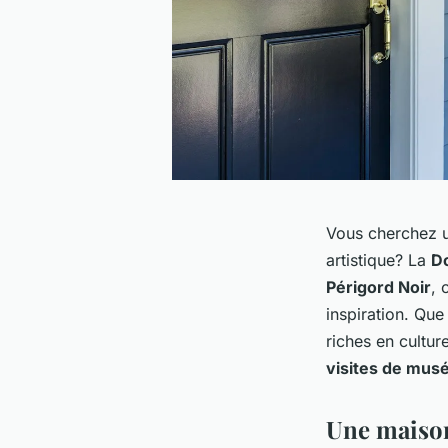
Vous cherchez u
artistique? La
D
Périgord Noir
, 
inspiration. Qu
riches en cultur
visites de mus
Une maison