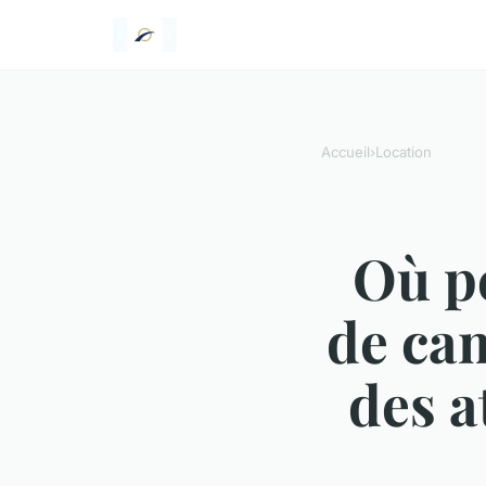
Accueil
›
Location
Où p
de ca
des a