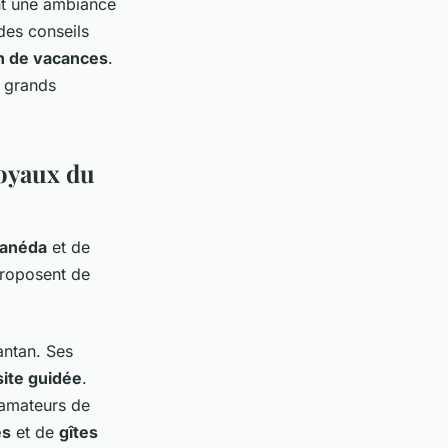
nt une ambiance
des conseils
n de vacances
.
e grands
joyaux du
Canéda
et de
 proposent de
antan. Ses
site guidée
.
 amateurs de
es
et de
gîtes