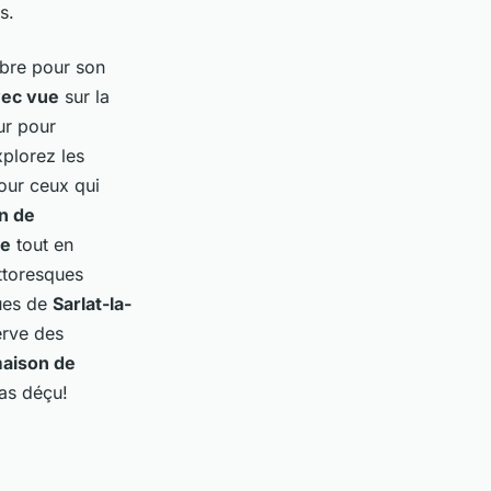
s.
bre pour son
vec vue
sur la
ur pour
xplorez les
our ceux qui
n de
re
tout en
ttoresques
ques de
Sarlat-la-
erve des
aison de
as déçu!