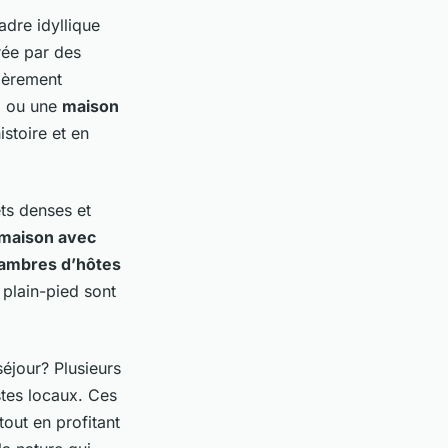
adre idyllique
rée par des
lièrement
e
ou une
maison
stoire et en
ts denses et
maison avec
ambres d’hôtes
 plain-pied sont
éjour? Plusieurs
tes locaux. Ces
out en profitant