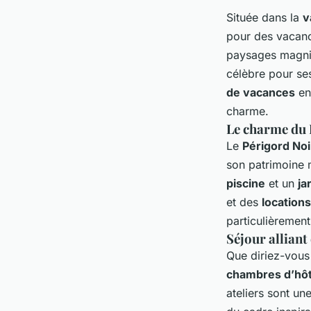
Située dans la
v
pour des vacanc
paysages magnif
célèbre pour s
de vacances
en
charme.
Le charme du 
Le
Périgord Noi
son patrimoine 
piscine
et un
ja
et des
locations
particulièrement
Séjour alliant 
Que diriez-vous
chambres d’hô
ateliers sont un