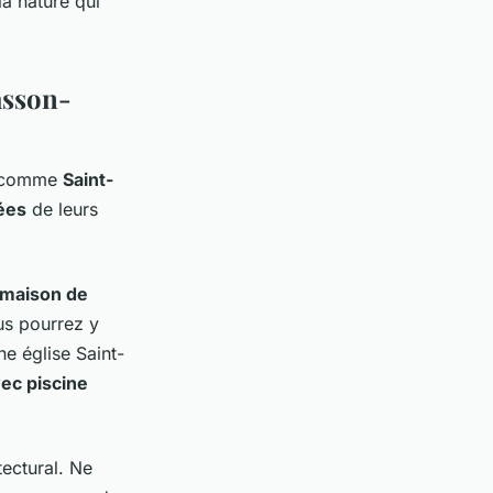
la nature qui
asson-
es comme
Saint-
dées
de leurs
maison de
ous pourrez y
nne église Saint-
vec piscine
tectural. Ne