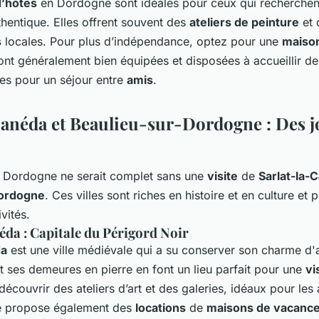
’hôtes
en Dordogne sont idéales pour ceux qui recherche
thentique. Elles offrent souvent des
ateliers de peinture
et 
s
locales. Pour plus d’indépendance, optez pour une
maiso
nt généralement bien équipées et disposées à accueillir d
tes pour un séjour entre
amis
.
Canéda et Beaulieu-sur-Dordogne : Des 
 Dordogne ne serait complet sans une
visite
de
Sarlat-la-
Dordogne
. Ces villes sont riches en histoire et en culture et
vités.
éda : Capitale du Périgord Noir
da
est une ville médiévale qui a su conserver son charme d'
t ses demeures en pierre en font un lieu parfait pour une
vi
écouvrir des ateliers d’art et des galeries, idéaux pour les
lle propose également des
locations
de
maisons de vacanc