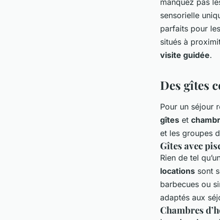
manquez pas l
sensorielle uni
parfaits pour le
situés à proximi
visite guidée
.
Des gîtes c
Pour un séjour r
gîtes
et
chambr
et les groupes d
Gîtes avec pis
Rien de tel qu’u
locations
sont s
barbecues ou si
adaptés aux sé
Chambres d’hô