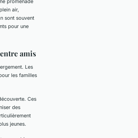
 une promenade
lein air,
on sont souvent
ents pour une
 entre amis
ébergement. Les
pour les familles
découverte. Ces
niser des
ticulièrement
plus jeunes.