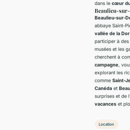
dans le
cœur du
Beaulieu-sur-D
Beaulieu-sur-
abbaye Saint-Pi
vallée de la D
participer à de
musées et les ga
cherchent à co
campagne
, vou
explorant les ri
comme
Saint-J
Canéda
et
Beau
surprises et de 
vacances
et pl
Location