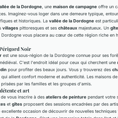
allée de la Dordogne
, une
maison de campagne
offre un c
es. Imaginez-vous loger dans une demeure typique, entou
iques et historiques. La
vallée de la Dordogne
est particu
es
villages
pittoresques et ses
châteaux
majestueux. Un
gît
 Dordogne vous placera au cœur de cette région riche en hi
Périgord Noir
r
est une sous-région de la Dordogne connue pour ses forê
médiéval. C'est l'endroit idéal pour ceux qui cherchent une
rdin
pour profiter des beaux jours. Vous y trouverez des
ch
qui allient confort moderne et authenticité. Les maisons de
 prisées par les familles et les groupes d'amis.
détente et art
 de vous inscrire à des
ateliers de peinture
pendant votre s
tes
et
gîtes
proposent des sessions encadrées par des artis
e excellente occasion de découvrir de nouvelles techniques t