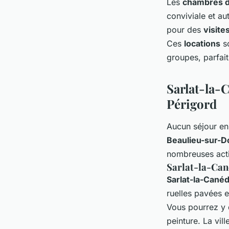
Les
chambres d
conviviale et au
pour des
visite
Ces
locations
so
groupes, parfai
Sarlat-la-
Périgord
Aucun séjour en
Beaulieu-sur-
nombreuses acti
Sarlat-la-Can
Sarlat-la-Cané
ruelles pavées e
Vous pourrez y d
peinture. La vi