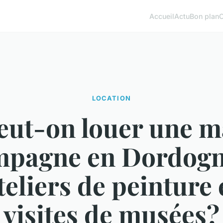
Accueil
Actu
Bon plan
LOCATION
eut-on louer une m
mpagne en Dordogn
teliers de peinture 
visites de musées?