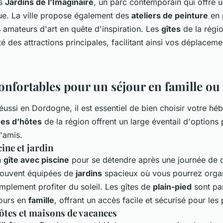
es
Jardins de l’Imaginaire
, un parc contemporain qui offre
que. La ville propose également des
ateliers de peinture
en p
s amateurs d'art en quête d'inspiration. Les
gîtes
de la régi
té des attractions principales, facilitant ainsi vos déplacem
onfortables pour un séjour en famille ou
éussi en Dordogne, il est essentiel de bien choisir votre h
es d’hôtes
de la région offrent un large éventail d'options 
'amis.
cine et jardin
n
gîte avec piscine
pour se détendre après une journée de 
ouvent équipées de
jardins
spacieux où vous pourrez orga
mplement profiter du soleil. Les gîtes de
plain-pied
sont par
jours en
famille
, offrant un accès facile et sécurisé pour les 
tes et maisons de vacances