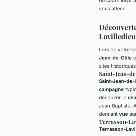
du cadre inspira
vous attend.
Découverte
Lavilledieu
Lors de votre s
Jean-de-Côle
e
sites historique
Saint-Jean-de-
Saint-Jean-de-
campagne
typiq
découvrir le
châ
Jean-Baptiste. 
donnant
vue
sur
Terrasson-Lavi
Terrasson-Lavi