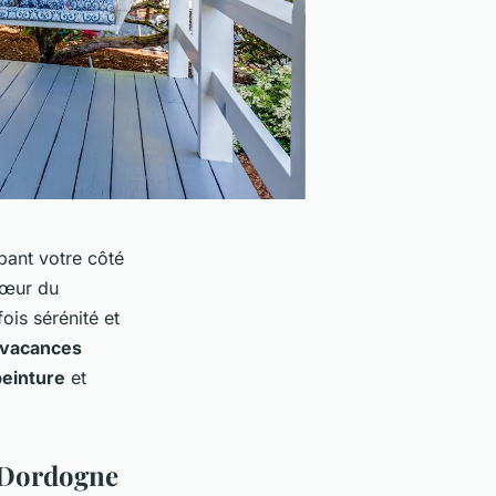
pant votre côté
cœur du
fois sérénité et
vacances
peinture
et
a Dordogne