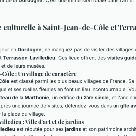
nt de la
Dordogne
. C’est une immersion totale dans l’art et 
 culturelle à Saint-Jean-de-Côle et Terr
éjour en
Dordogne
, ne manquez pas de visiter des villag
t
Terrasson-Lavilledieu
. Ces lieux offrent des
visites gui
s et de leurs musées.
Côle : Un village de caractère
Côle
est classé parmi les plus beaux villages de France. Sa
ue et ses ruelles fleuries en font un lieu incontournable. V
teau de la Marthonie
, un édifice du
XVe siècle
, et l'ancie
Après une journée de visites, détendez-vous dans un
gîte a
 la place du village.
lledieu : Ville d'art et de jardins
lledieu
est réputée pour ses
jardins
et son patrimoine archi