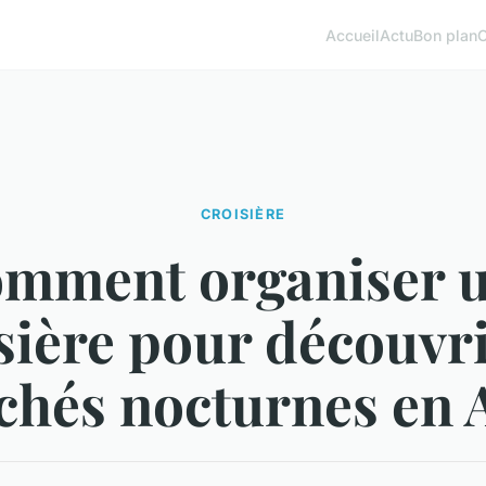
Accueil
Actu
Bon plan
CROISIÈRE
mment organiser 
sière pour découvri
hés nocturnes en 