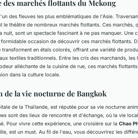
 des marchés flottants du Mekong
l'un des fleuves les plus emblématiques de l'Asie. Traversant
t le théâtre de nombreux marchés flottants. Ces marchés, q
a nuit, sont un spectacle fascinant à ne pas manquer. Une cr
formidable occasion de découvrir ces marchés flottants. De
transforment en étals colorés, offrant une variété de produi
 aux textiles traditionnels. Entre les cris des marchands, les
 l'odeur alléchante de la cuisine de rue, ces marchés flottant
ion dans la culture locale.
n de la vie nocturne de Bangkok
pitale de la Thaïlande, est réputée pour sa vie nocturne ani
s sont des lieux de rencontre et d'échange, où la vie loca
é. Pour vivre cette expérience, une croisière sur la
Chao P
ille, est un must. Au fil de l'eau, vous découvrirez les différ