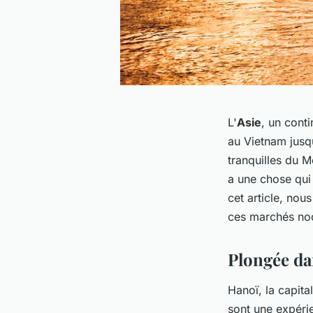
L'
Asie
, un cont
au Vietnam jusqu
tranquilles du M
a une chose qui
cet article, no
ces marchés noc
Plongée da
Hanoï, la capita
sont une expérie