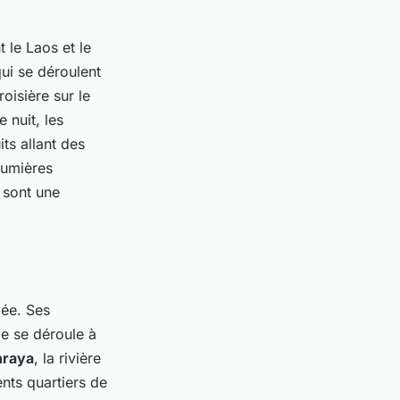
 le Laos et le
ui se déroulent
oisière sur le
 nuit, les
ts allant des
 lumières
s sont une
mée. Ses
le se déroule à
hraya
, la rivière
ents quartiers de