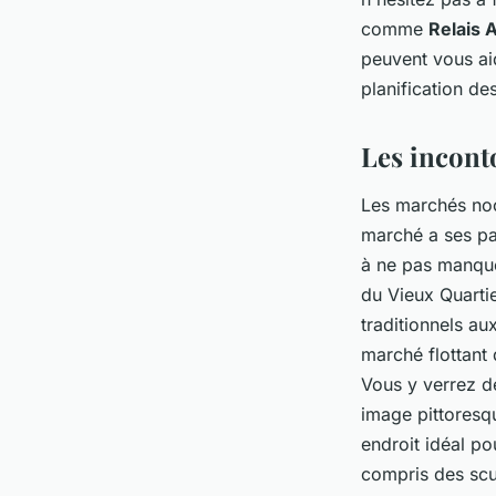
comme
Relais 
peuvent vous aid
planification de
Les incont
Les marchés noc
marché a ses par
à ne pas manque
du Vieux Quartie
traditionnels au
marché flottant
Vous y verrez d
image pittoresq
endroit idéal po
compris des scul