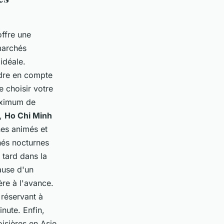
offre une
marchés
idéale.
ndre en compte
e choisir votre
maximum de
,
Ho Chi Minh
nes animés et
hés nocturnes
 tard dans la
ause d'un
ère à l'avance.
 réservant à
nute. Enfin,
isières en Asie,