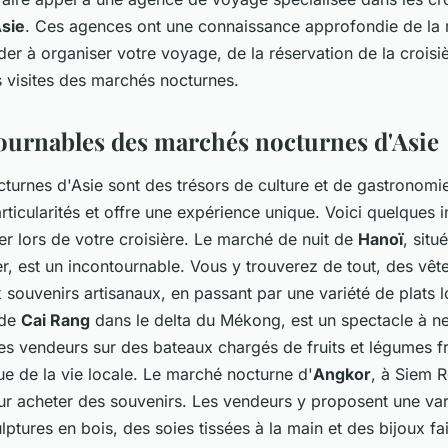
Asie
. Ces agences ont une connaissance approfondie de la 
er à organiser votre voyage, de la réservation de la croisiè
s visites des marchés nocturnes.
ournables des marchés nocturnes d'Asie
turnes d'Asie sont des trésors de culture et de gastronom
ticularités et offre une expérience unique. Voici quelques 
r lors de votre croisière. Le marché de nuit de
Hanoï
, situ
r, est un incontournable. Vous y trouverez de tout, des vê
x souvenirs artisanaux, en passant par une variété de plats 
 de
Cai Rang
dans le delta du Mékong, est un spectacle à n
es vendeurs sur des bateaux chargés de fruits et légumes fr
ue de la vie locale. Le marché nocturne d'
Angkor
, à Siem R
ur acheter des souvenirs. Les vendeurs y proposent une vari
ptures en bois, des soies tissées à la main et des bijoux fai