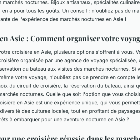
 marchés nocturnes. Bijoux artisanaux, spécialités culinair
l y en a pour tous les goûts. Un conseil : n'oubliez pas de m
rante de l'expérience des marchés nocturnes en Asie !
 en Asie : Comment organiser votre voya
otre croisière en Asie, plusieurs options s'offrent à vous.
croisière organisée par une agence de voyage spécialisée, 
éservation du bateau aux visites des marchés nocturnes. Si 
même votre voyage, n'oubliez pas de prendre en compte l
hoix du circuit de croisière, la réservation du bateau, ainsi 
 marchés nocturnes. Quelle que soit l'option que vous chois
roisière en Asie est une expérience unique, qui vous permet
a diversité des cultures locales, tout en profitant de paysage
 prêts à embarquer pour une aventure nocturne en Asie ?
our une croisière réussie dans les march