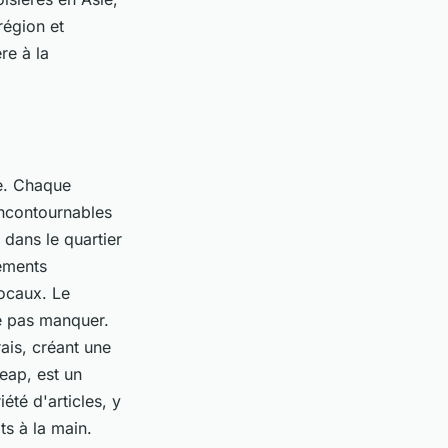
région et
re à la
ie. Chaque
incontournables
é dans le quartier
tements
locaux. Le
e pas manquer.
ais, créant une
eap, est un
été d'articles, y
ts à la main.