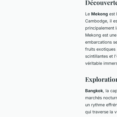
Découverte
Le
Mekong
est 
Cambodge, il es
principalement l
Mekong est une 
embarcations se 
fruits exotiques
scintillantes et
véritable immers
Exploratio
Bangkok
, la ca
marchés nocturne
un rythme effrén
qui traverse la v