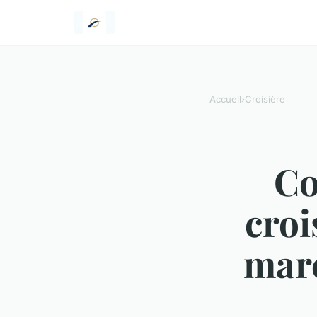
Accueil
›
Croisière
Co
croi
marc