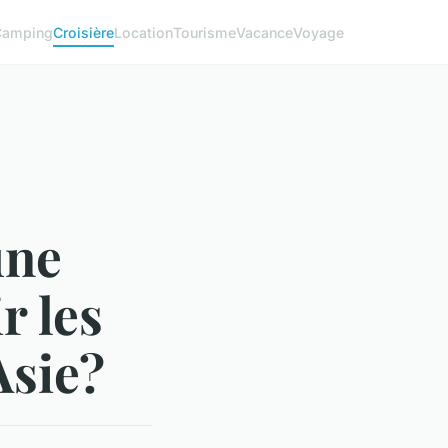
Camping
Croisière
Location
Tourisme
Vacance
Voyage
une
r les
Asie?