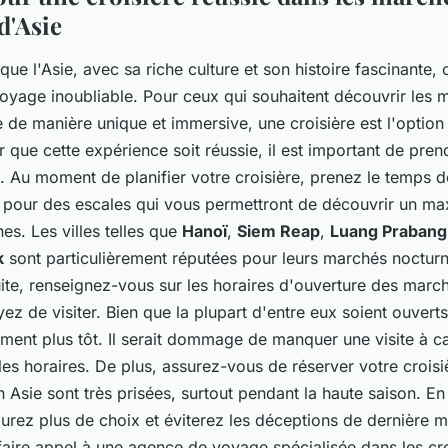
d'Asie
 que l'Asie, avec sa riche culture et son histoire fascinante, 
oyage inoubliable. Pour ceux qui souhaitent découvrir les 
 de manière unique et immersive, une croisière est l'option 
 que cette expérience soit réussie, il est important de pre
. Au moment de planifier votre croisière, prenez le temps d
ez pour des escales qui vous permettront de découvrir un 
s. Les villes telles que
Hanoï
,
Siem Reap
,
Luang Prabang
k
sont particulièrement réputées pour leurs marchés noctur
uite, renseignez-vous sur les horaires d'ouverture des marc
z de visiter. Bien que la plupart d'entre eux soient ouverts
erment plus tôt. Il serait dommage de manquer une visite à c
es horaires. De plus, assurez-vous de réserver votre croisi
n Asie sont très prisées, surtout pendant la haute saison. En
urez plus de choix et éviterez les déceptions de dernière mi
faire appel à une agence de voyage spécialisée dans les cro