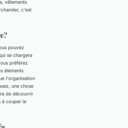
es, vêtements
archander, c'est
ge?
 Vous pouvez
qui se chargera
vous préférez
es éléments
que l'organisation
issez, une chose
tra de découvrir
s à couper le
és