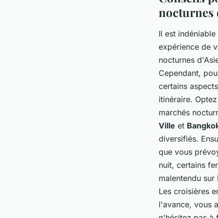
nocturnes 
Il est indéniable
expérience de v
nocturnes d'Asie
Cependant, pour
certains aspects
itinéraire. Opt
marchés nocturne
Ville
et
Bangko
diversifiés. Ens
que vous prévoye
nuit, certains f
malentendu sur l
Les croisières e
l'avance, vous a
n'hésitez pas à 